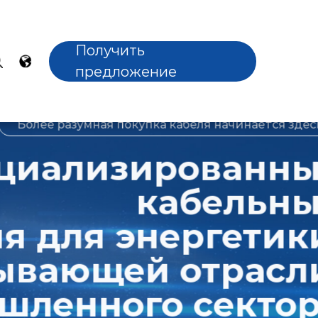
Получить
предложение
мная покупка кабеля начинается здесь
изированные
кабельные
я энергетики,
щей отрасли,
нного сектора