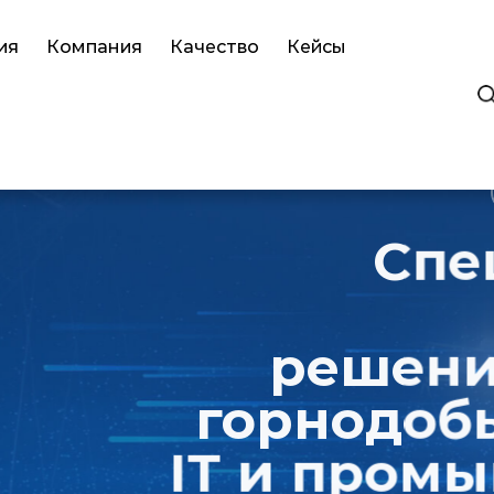
ия
Компания
Качество
Кейсы
т
Более разу
Специал
решения дл
горнодобываю
IT и промышле