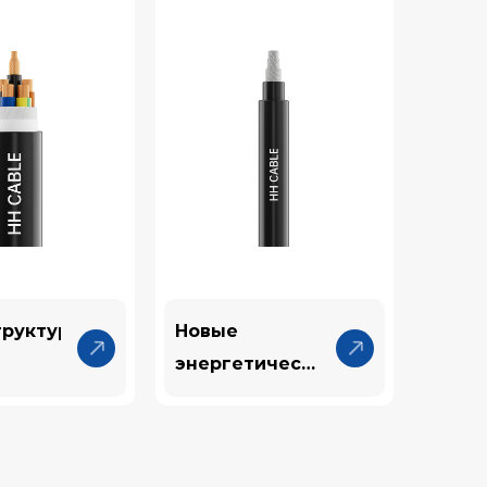
труктурные
Новые
энергетические
льные
кабели