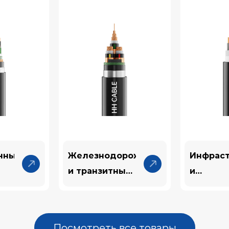
нные
Железнодорожные
Инфрас
и транзитные
и
кабели
строите
кабели
Посмотреть все товары