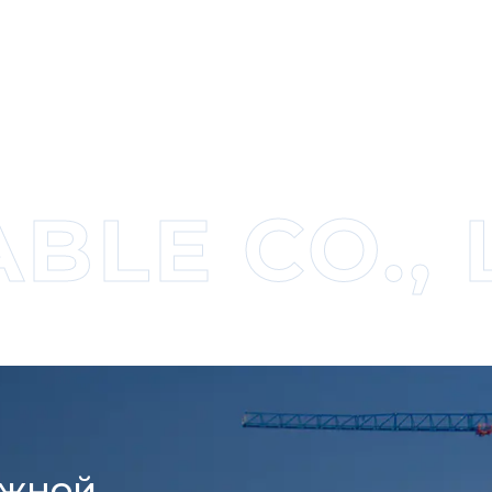
BLE CO., 
ажной