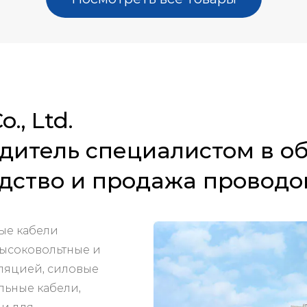
., Ltd.
дитель специалистом в о
дство и продажа проводов
ые кабели
высоковольтные и
ляцией, силовые
льные кабели,