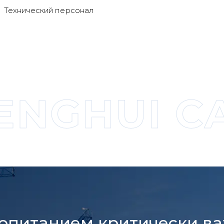
Технический персонал
NGHUI CA
опитанием критически в