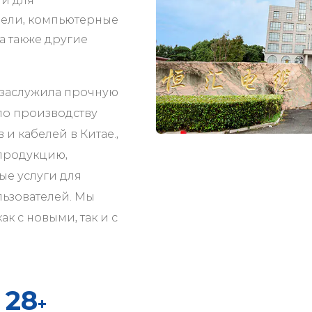
ли для
ели, компьютерные
а также другие
 заслужила прочную
по производству
 и кабелей в Китае.
,
продукцию,
е услуги для
ьзователей. Мы
к с новыми, так и с
30
+