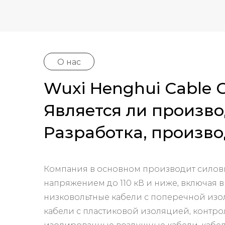
О нас
Wuxi Henghui Cable Co
Является ли произво
Разработка, произво
Компания в основном производит силов
напряжением до 110 кВ и ниже, включая 
низковольтные кабели с поперечной изо
кабели с пластиковой изоляцией, контро